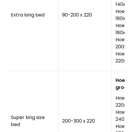
140x22
Hoesla
Extra lang bed
90-200 x 220
160x22
Hoesla
180x22
Hoesla
200x22
Hoesla
220x20
Hoesla
groot
Hoesla
220x22
Hoesla
Super king size
240x2
200-300 x 220
bed
Hoesla