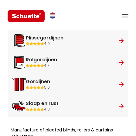
Plisségordijnen
4.9
Rolgordijnen
4.7
Gordijnen
5.0
Slaap en rust
4.8
Manufacture of pleated blinds, rollers & curtains