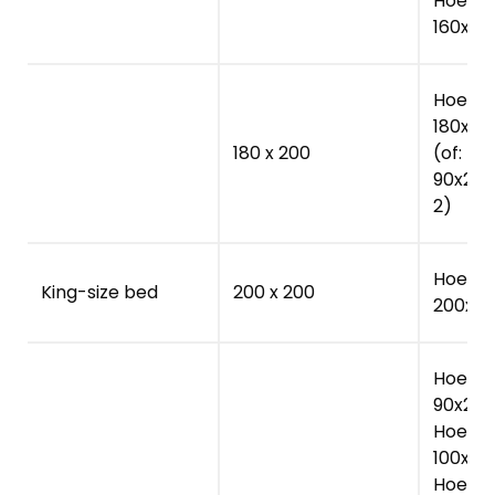
Hoesla
160x20
Hoesla
180x20
180 x 200
(of: Ho
90x200
2)
Hoesla
King-size bed
200 x 200
200x2
Hoesla
90x220
Hoesla
100x22
Hoesla