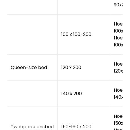
90x200
Hoesla
100x10
100 x 100-200
Hoesla
100x20
Hoesla
Queen-size bed
120 x 200
120x20
Hoesla
140 x 200
140x20
Hoesla
150x20
Tweepersoonsbed
150-160 x 200