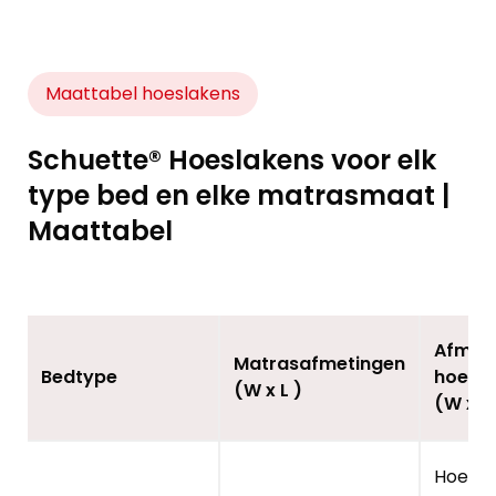
Maattabel hoeslakens
Schuette® Hoeslakens voor elk
type bed en elke matrasmaat |
Maattabel
Afmet
Matrasafmetingen
Bedtype
hoesla
(W x L )
(W x L
Hoesla