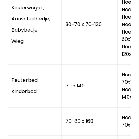
Hoesla
Kinderwagen,
Hoesla
Hoesla
Aanschuifbedje,
30-70 x 70-120
Hoesla
Babybedje,
Hoesla
60x120
Wieg
Hoesla
120x60
Hoesla
Peuterbed,
70x140
70 x 140
Hoesla
Kinderbed
140x70
Hoesla
70-80 x 160
70x160