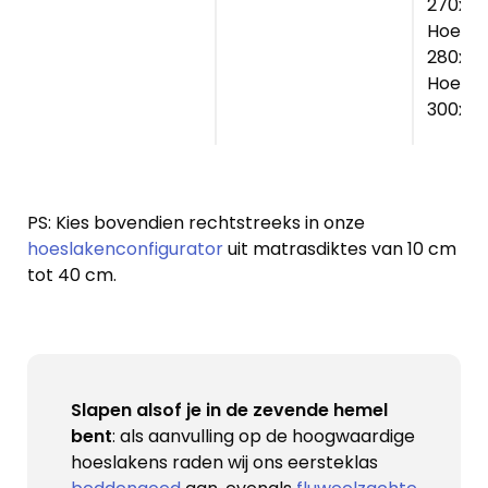
270x2
Hoesla
280x2
Hoesla
300x2
PS: Kies bovendien rechtstreeks in onze
hoeslakenconfigurator
uit matrasdiktes van 10 cm
tot 40 cm.
Slapen alsof je in de zevende hemel
bent
: als aanvulling op de hoogwaardige
hoeslakens raden wij ons eersteklas