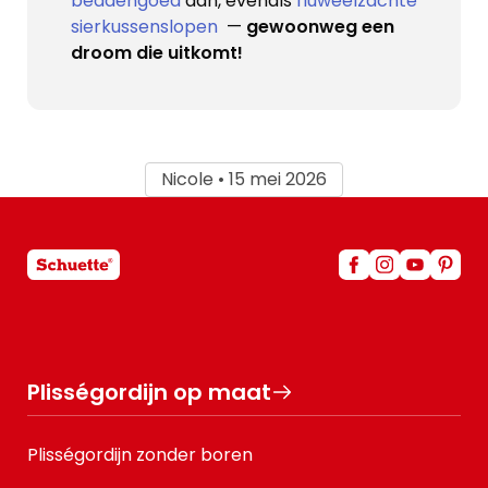
beddengoed
aan, evenals
fluweelzachte
sierkussenslopen
—
gewoonweg een
droom die uitkomt!
Nicole • 15 mei 2026
Plisségordijn op maat
Plisségordijn zonder boren