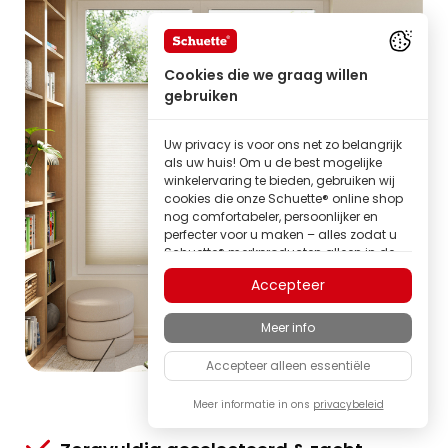
Cookies die we graag willen
gebruiken
Uw privacy is voor ons net zo belangrijk
als uw huis! Om u de best mogelijke
winkelervaring te bieden, gebruiken wij
cookies die onze Schuette® online shop
nog comfortabeler, persoonlijker en
perfecter voor u maken – alles zodat u
Schuette® merkproducten alleen in de
beste kwaliteit kunt ontdekken.
Accepteer
Sommige van deze cookies zijn
noodzakelijk om onze Schuette® shop
Meer info
betrouwbaar te laten functioneren;
andere stellen ons in staat om inhoud
Accepteer alleen essentiële
en advertenties af te stemmen op uw
interesses, of om volledig anoniem
inzicht te krijgen in het bezoekersgedrag.
Meer informatie in ons
privacybeleid
Als familiebedrijf hechten wij veel