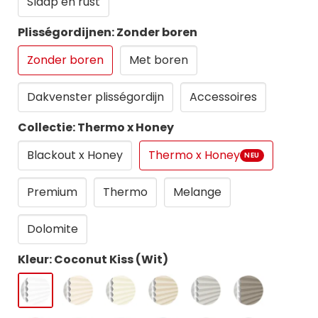
Slaap en rust
Plisségordijnen: Zonder boren
Zonder boren
Met boren
Dakvenster plisségordijn
Accessoires
Collectie: Thermo x Honey
Blackout x Honey
Thermo x Honey
NEU
Premium
Thermo
Melange
Dolomite
Kleur: Coconut Kiss (Wit)