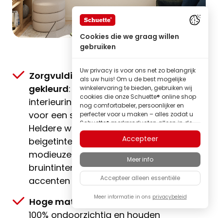
Cookies die we graag willen
gebruiken
Uw privacy is voor ons net zo belangrijk
Zorgvuldig geselecteerd & zacht
als uw huis! Om u de best mogelijke
gekleurd
: stofkleuren die bij elke
winkelervaring te bieden, gebruiken wij
cookies die onze Schuette® online shop
interieurinrichting passen en zorgen
nog comfortabeler, persoonlijker en
voor een stijlvolle raamdecoratie.
perfecter voor u maken – alles zodat u
Schuette® merkproducten alleen in de
Heldere wittinten en huiselijke
beste kwaliteit kunt ontdekken.
Accepteer
beigetinten worden aangevuld met
Sommige van deze cookies zijn
modieuze grijstinten en klassieke
noodzakelijk om onze Schuette® shop
Meer info
betrouwbaar te laten functioneren;
bruintinten; daarnaast zetten we
andere stellen ons in staat om inhoud
Accepteer alleen essentiële
accenten met krachtige trendkleuren.
en advertenties af te stemmen op uw
interesses, of om volledig anoniem
inzicht te krijgen in het bezoekersgedrag.
Meer informatie in ons
privacybeleid
Hoge mate van privacy
: alle stoffen zijn
Als familiebedrijf hechten wij veel
100% ondoorzichtig en houden