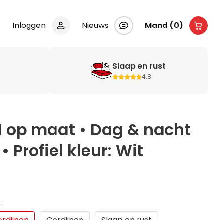
Inloggen
Nieuws
Mand (0)
Slaap en rust
4.8
1 op maat • Dag & nacht
 Profiel kleur: Wit
n
ordijnen
Gordijnen
Slaap en rust