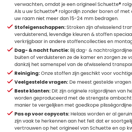
verwachten, omdat je een origineel Schuette® rol
Als u uw Schuette® rolgordijn zonder boren of met 
uw raam niet meer dan 15-24 mm bedragen.
Stofeigenschappen:
Stroken zijn afwisselend tra
verduisterend, levendige kleuren & stoffen speciaa
verkrijgbaar in andere stoffencollecties en montag
Dag- & nacht functie:
Bij dag- & nachtrolgordijne
buiten of verduisteren ze de kamer en zorgen ze v
dankzij het samenspel van de afwisselend transpara
Reiniging:
Onze stoffen zijn geschikt voor vochti
Veelgestelde vragen:
De meest gestelde vragen 
Beste klanten:
Dit zijn originele rolgordijnen van
worden geproduceerd met de strengste ambachtelij
manier te vergelijken met goedkope plisségordijne
Pas op voor copycats:
Helaas worden er al gerui
zijn vaak te herkennen aan het feit dat er soortgelij
vertrouwen op het origineel van Schuette en op kwa