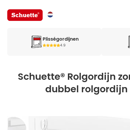
Plisségordijnen
4.9
Schuette® Rolgordijn z
dubbel rolgordijn 