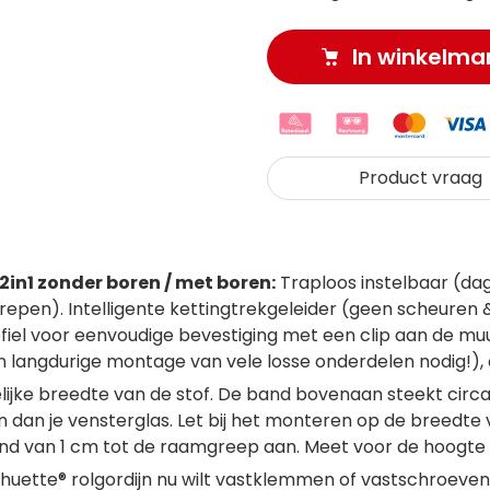
In winkelma
Product vraag
in1 zonder boren / met boren:
Traploos instelbaar (dag 
grepen). Intelligente kettingtrekgeleider (geen scheuren
fiel voor eenvoudige bevestiging met een clip aan de mu
 langdurige montage van vele losse onderdelen nodig!),
jke breedte van de stof. De band bovenaan steekt circa li
jn dan je vensterglas. Let bij het monteren op de breedte 
and van 1 cm tot de raamgreep aan. Meet voor de hoogte
chuette® rolgordijn nu wilt vastklemmen of vastschroeven, 