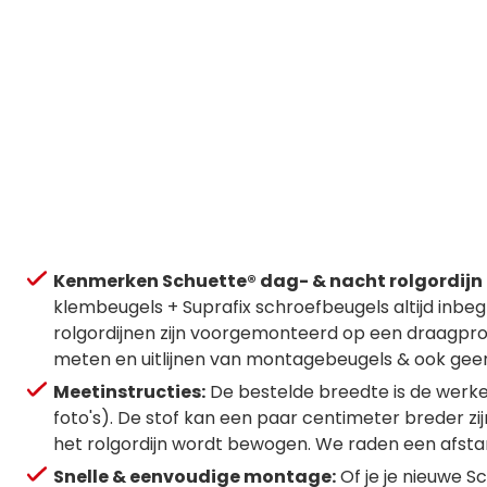
Kenmerken Schuette® dag- & nacht rolgordijn 2
klembeugels + Suprafix schroefbeugels altijd inbe
rolgordijnen zijn voorgemonteerd op een draagpro
meten en uitlijnen van montagebeugels & ook geen
Meetinstructies:
De bestelde breedte is de werkeli
foto's). De stof kan een paar centimeter breder zi
het rolgordijn wordt bewogen. We raden een afst
Snelle & eenvoudige montage:
Of je je nieuwe S