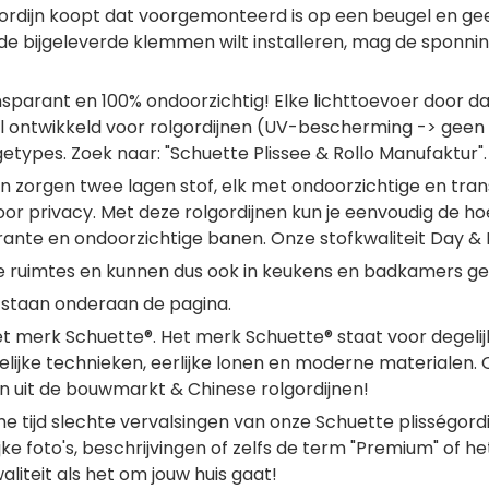
gordijn koopt dat voorgemonteerd is op een beugel en ge
de bijgeleverde klemmen wilt installeren, mag de sponnin
nsparant en 100% ondoorzichtig! Elke lichttoevoer door dag
l ontwikkeld voor rolgordijnen (UV-bescherming -> geen sn
etypes. Zoek naar: "Schuette Plissee & Rollo Manufaktur".
n zorgen twee lagen stof, elk met ondoorzichtige en tran
oor privacy. Met deze rolgordijnen kun je eenvoudig de h
nte en ondoorzichtige banen. Onze stofkwaliteit Day & Nig
ge ruimtes en kunnen dus ook in keukens en badkamers g
staan onderaan de pagina.
 het merk Schuette®. Het merk Schuette® staat voor degel
ke technieken, eerlijke lonen en moderne materialen. Or
n uit de bouwmarkt & Chinese rolgordijnen!
me tijd slechte vervalsingen van onze Schuette plisség
ke foto's, beschrijvingen of zelfs de term "Premium" of het 
liteit als het om jouw huis gaat!