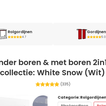
Rolgordijnen
Gordijnen
4.7
5.0
onder boren & met boren 2in
collectie: White Snow (Wit) •
(335)
Categorie: Rolgordijne
Plisségordijnen
Rolg