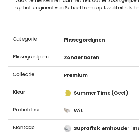
vaak te herkennen aan het feit dat er soortgelijke f
op het origineel van Schuette en op kwaliteit als h
Categorie
Plisségordijnen
Plisségordijnen
Zonder boren
Collectie
Premium
Kleur
Summer Time (Geel)
Profielkleur
Wit
Montage
Suprafix klemhouder "In