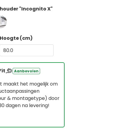
houder "Incognito X"
Hoogte (cm)
Fit
Aanbevolen
it maakt het mogelijk om
ductaanpassingen
leur & montagetype) door
 30 dagen na levering!