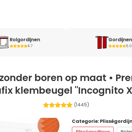
Rolgordijnen
Gordijnen
4.7
5.0
 zonder boren op maat • P
fix klembeugel "Incognito X" 
(1445)
Categorie: Plisségordij
Plisségordijnen
Rolg