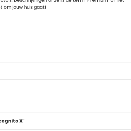
oto's, beschrijvingen of zelfs de term "Premium" of het ""
et om jouw huis gaat!
cognito X"