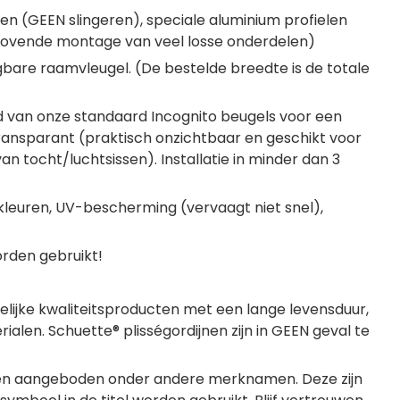
 (GEEN slingeren), speciale aluminium profielen
jdrovende montage van veel losse onderdelen)
gbare raamvleugel. (De bestelde breedte is de totale
id van onze standaard Incognito beugels voor een
Transparant (praktisch onzichtbaar en geschikt voor
n tocht/luchtsissen). Installatie in minder dan 3
 kleuren, UV-bescherming (vervaagt niet snel),
orden gebruikt!
gelijke kwaliteitsproducten met een lange levensduur,
len. Schuette® plisségordijnen zijn in GEEN geval te
ijnen aangeboden onder andere merknamen. Deze zijn