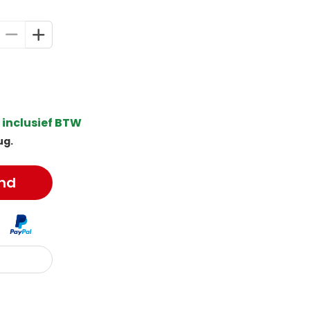
 inclusief BTW
ug.
nd