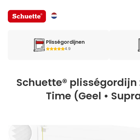
Plisségordijnen
4.9
Schuette® plisségordijn
Time (Geel • Supra