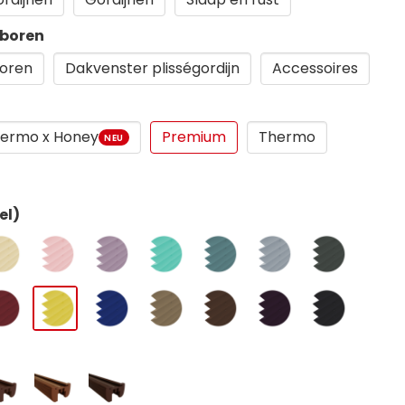
 boren
oren
Dakvenster plisségordijn
Accessoires
ermo x Honey
Premium
Thermo
NEU
el)