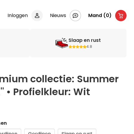
Inloggen
Nieuws
Mand (0)
Slaap en rust
4.8
remium collectie: Summer
• Profielkleur: Wit
nen
ordijnen
Gordijnen
Slaap en rust