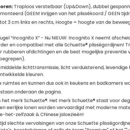
oren:
Traploos verstelbaar (Up&Down), dubbel gespannen
emonteerd (GEEN! inrijgen van het plissékoord / GEEN ti
 tot 3 cm links en rechts, Hoogte = hoogte van de bewee
ugel “Incognito X” - Nu NIEUW: Incognito X neemt afsche
arder en compatibel met alle Schuette® plisségordijnen! 
r rubberen afdichtingen en de best mogelijke preventie va
nbegrepen).
middelde lichttransmissie, licht verduisterend, levendige
ontwikkelde kleuren.
ge ruimtes en kunnen dus ook in keukens en badkamers w
staan onderaan de pagina.
van het merk Schuette®. Het merk Schuette® staat voor de
n eerlijke lonen worden vervaardigd met moderne materia
oe-het-zelfzaak & Chinese jaloezieën!
 tijd slechte vervalsingen van onze Schuette plisségord