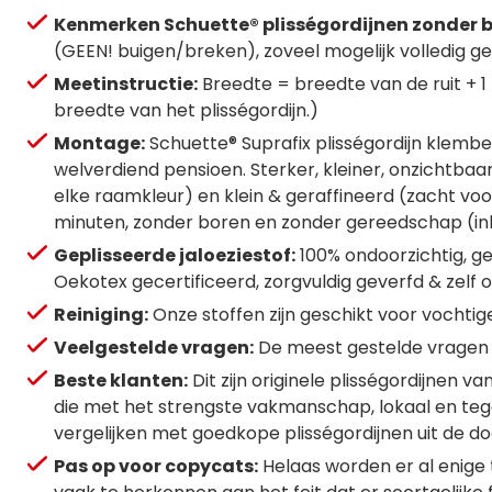
Kenmerken Schuette® plisségordijnen zonder b
(GEEN! buigen/breken), zoveel mogelijk volledig g
Meetinstructie:
Breedte = breedte van de ruit + 1
breedte van het plisségordijn.)
Montage:
Schuette® Suprafix plisségordijn klembe
welverdiend pensioen. Sterker, kleiner, onzichtba
elke raamkleur) en klein & geraffineerd (zacht voo
minuten, zonder boren en zonder gereedschap (i
Geplisseerde jaloeziestof:
100% ondoorzichtig, ge
Oekotex gecertificeerd, zorgvuldig geverfd & zelf 
Reiniging:
Onze stoffen zijn geschikt voor vochti
Veelgestelde vragen:
De meest gestelde vragen 
Beste klanten:
Dit zijn originele plisségordijnen 
die met het strengste vakmanschap, lokaal en tege
vergelijken met goedkope plisségordijnen uit de d
Pas op voor copycats:
Helaas worden er al enige