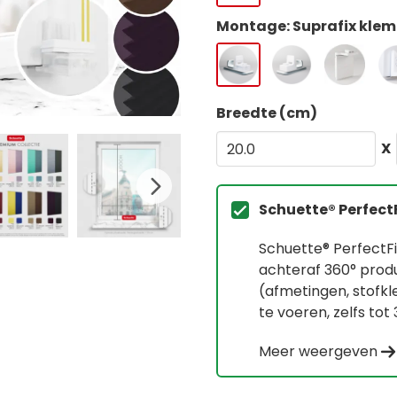
Montage: Suprafix klem
Breedte (cm)
X
Schuette® Perfect
Schuette® PerfectF
achteraf 360° pro
(afmetingen, stofk
te voeren, zelfs tot
Meer weergeven