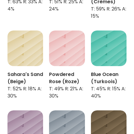
T: 63% R: 33% A:
T: 51% R: 25% A:
(Crèmes)
4%
24%
T: 59% R: 26% A:
15%
Sahara's Sand
Powdered
Blue Ocean
(Beige)
Rose (Roze)
(Turkoois)
T: 52% R: 18% A:
T: 49% R: 21% A:
T: 45% R: 15% A:
30%
30%
40%