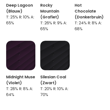
Deep Lagoon
Rocky
Hot
(Blauw)
Mountain
Chocolate
T: 25% R: 10% A:
(Grafiet)
(Donkerbruin)
65%
T: 26% R: 9% A:
T: 24% R: 8% A:
65%
68%
Midnight Muse
Silesian Coal
(Violet)
(Zwart)
T: 28% R: 8% A:
T: 20% R: 10% A:
64%
70%