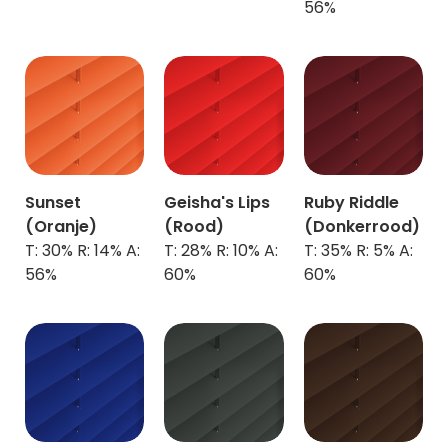
56%
Sunset
Geisha's Lips
Ruby Riddle
(Oranje)
(Rood)
(Donkerrood)
T: 30% R: 14% A:
T: 28% R: 10% A:
T: 35% R: 5% A:
56%
60%
60%