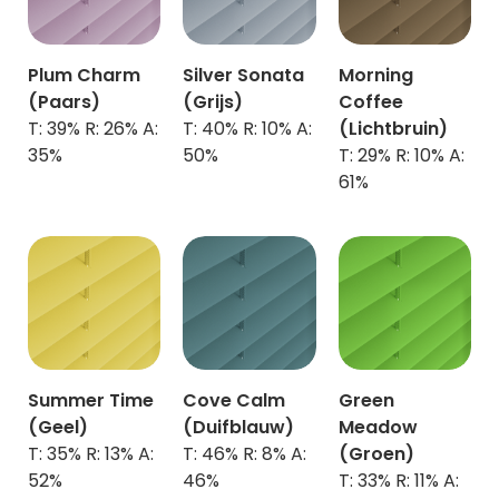
Plum Charm
Silver Sonata
Morning
(Paars)
(Grijs)
Coffee
T: 39% R: 26% A:
T: 40% R: 10% A:
(Lichtbruin)
35%
50%
T: 29% R: 10% A:
61%
Summer Time
Cove Calm
Green
(Geel)
(Duifblauw)
Meadow
T: 35% R: 13% A:
T: 46% R: 8% A:
(Groen)
52%
46%
T: 33% R: 11% A: