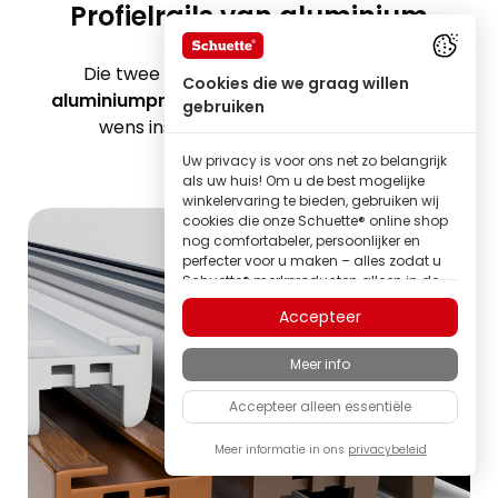
Profielrails van aluminium
Die twee in het plisségordijn gebruikte
Cookies die we graag willen
aluminiumprofielen
maken een volledig naar
gebruiken
wens instelbare lichtinval mogelijk.
Uw privacy is voor ons net zo belangrijk
als uw huis! Om u de best mogelijke
winkelervaring te bieden, gebruiken wij
cookies die onze Schuette® online shop
nog comfortabeler, persoonlijker en
perfecter voor u maken – alles zodat u
Schuette® merkproducten alleen in de
beste kwaliteit kunt ontdekken.
Accepteer
Sommige van deze cookies zijn
noodzakelijk om onze Schuette® shop
Meer info
betrouwbaar te laten functioneren;
andere stellen ons in staat om inhoud
Accepteer alleen essentiële
en advertenties af te stemmen op uw
interesses, of om volledig anoniem
inzicht te krijgen in het bezoekersgedrag.
Meer informatie in ons
privacybeleid
Als familiebedrijf hechten wij veel