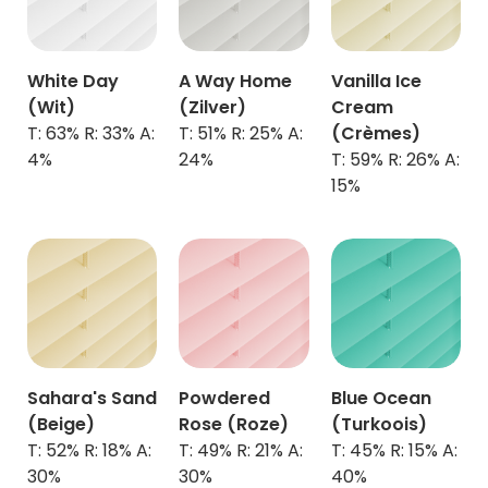
White Day
A Way Home
Vanilla Ice
(Wit)
(Zilver)
Cream
T: 63% R: 33% A:
T: 51% R: 25% A:
(Crèmes)
4%
24%
T: 59% R: 26% A:
15%
Sahara's Sand
Powdered
Blue Ocean
(Beige)
Rose (Roze)
(Turkoois)
T: 52% R: 18% A:
T: 49% R: 21% A:
T: 45% R: 15% A:
30%
30%
40%