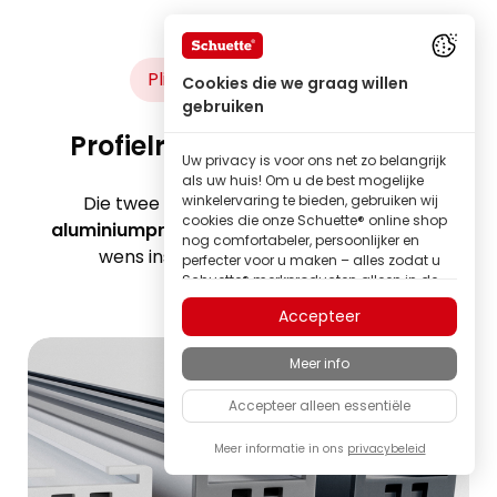
Plisségordijn profielrails
Cookies die we graag willen
gebruiken
Profielrails van aluminium
Uw privacy is voor ons net zo belangrijk
als uw huis! Om u de best mogelijke
Die twee in het plisségordijn gebruikte
winkelervaring te bieden, gebruiken wij
cookies die onze Schuette® online shop
aluminiumprofielen
maken een volledig naar
nog comfortabeler, persoonlijker en
wens instelbare lichtinval mogelijk.
perfecter voor u maken – alles zodat u
Schuette® merkproducten alleen in de
beste kwaliteit kunt ontdekken.
Accepteer
Sommige van deze cookies zijn
noodzakelijk om onze Schuette® shop
Meer info
betrouwbaar te laten functioneren;
andere stellen ons in staat om inhoud
Accepteer alleen essentiële
en advertenties af te stemmen op uw
interesses, of om volledig anoniem
inzicht te krijgen in het bezoekersgedrag.
Meer informatie in ons
privacybeleid
Als familiebedrijf hechten wij veel