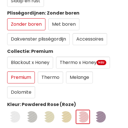
Slaap en rust
Plisségordijnen: Zonder boren
Zonder boren
Met boren
Dakvenster plisségordijn
Accessoires
Collectie: Premium
Blackout x Honey
Thermo x Honey
NEU
Premium
Thermo
Melange
Dolomite
Kleur: Powdered Rose (Roze)