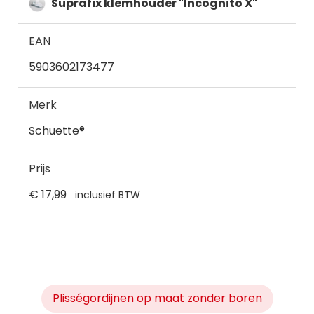
Suprafix klemhouder "Incognito X"
EAN
5903602173477
Merk
Schuette®
Prijs
€ 17,99
inclusief BTW
Plisségordijnen op maat zonder boren