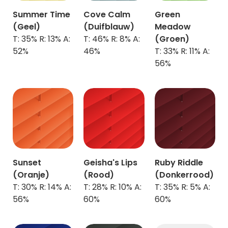
Summer Time
Cove Calm
Green
(Geel)
(Duifblauw)
Meadow
T: 35% R: 13% A:
T: 46% R: 8% A:
(Groen)
52%
46%
T: 33% R: 11% A:
56%
Sunset
Geisha's Lips
Ruby Riddle
(Oranje)
(Rood)
(Donkerrood)
T: 30% R: 14% A:
T: 28% R: 10% A:
T: 35% R: 5% A:
56%
60%
60%