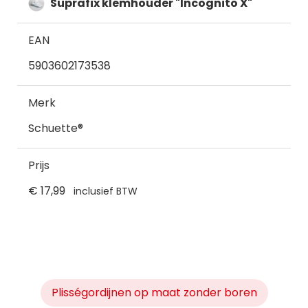
Suprafix klemhouder "Incognito X"
EAN
5903602173538
Merk
Schuette®
Prijs
€ 17,99
inclusief BTW
Plisségordijnen op maat zonder boren