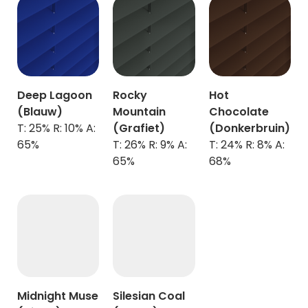
Deep Lagoon
Rocky
Hot
(Blauw)
Mountain
Chocolate
T: 25% R: 10% A:
(Grafiet)
(Donkerbruin)
65%
T: 26% R: 9% A:
T: 24% R: 8% A:
65%
68%
Midnight Muse
Silesian Coal