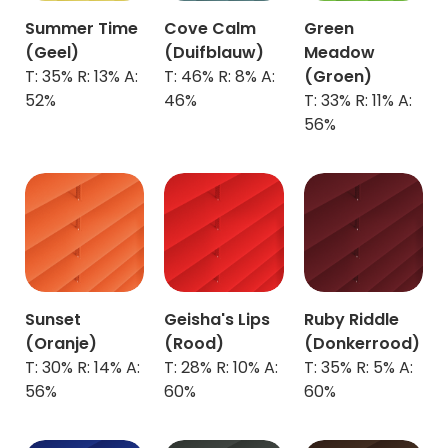
Summer Time
Cove Calm
Green
(Geel)
(Duifblauw)
Meadow
T: 35% R: 13% A:
T: 46% R: 8% A:
(Groen)
52%
46%
T: 33% R: 11% A:
56%
Sunset
Geisha's Lips
Ruby Riddle
(Oranje)
(Rood)
(Donkerrood)
T: 30% R: 14% A:
T: 28% R: 10% A:
T: 35% R: 5% A:
56%
60%
60%