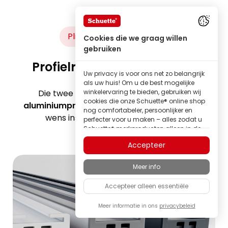
Plisségordijn profielrails
Cookies die we graag willen
gebruiken
Profielrails van aluminium
Uw privacy is voor ons net zo belangrijk
als uw huis! Om u de best mogelijke
Die twee in het plisségordijn gebruikte
winkelervaring te bieden, gebruiken wij
cookies die onze Schuette® online shop
aluminiumprofielen
maken een volledig naar
nog comfortabeler, persoonlijker en
wens instelbare lichtinval mogelijk.
perfecter voor u maken – alles zodat u
Schuette® merkproducten alleen in de
beste kwaliteit kunt ontdekken.
Accepteer
Sommige van deze cookies zijn
noodzakelijk om onze Schuette® shop
Meer info
betrouwbaar te laten functioneren;
andere stellen ons in staat om inhoud
Accepteer alleen essentiële
en advertenties af te stemmen op uw
interesses, of om volledig anoniem
inzicht te krijgen in het bezoekersgedrag.
Meer informatie in ons
privacybeleid
Als familiebedrijf hechten wij veel