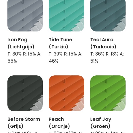
Iron Fog
Tide Tune
Teal Aura
(Lichtgrijs)
(Turkis)
(Turkoois)
T: 30% R: 15% A:
T: 39% R: 15% A:
T: 36% R: 13% A:
55%
46%
51%
Before Storm
Peach
Leaf Joy
(Grijs)
(Oranje)
(Groen)