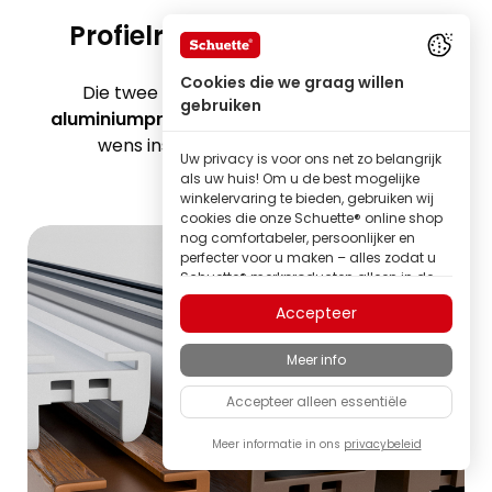
Profielrails van aluminium
Cookies die we graag willen
Die twee in het plisségordijn gebruikte
gebruiken
aluminiumprofielen
maken een volledig naar
wens instelbare lichtinval mogelijk.
Uw privacy is voor ons net zo belangrijk
als uw huis! Om u de best mogelijke
winkelervaring te bieden, gebruiken wij
cookies die onze Schuette® online shop
nog comfortabeler, persoonlijker en
perfecter voor u maken – alles zodat u
Schuette® merkproducten alleen in de
beste kwaliteit kunt ontdekken.
Accepteer
Sommige van deze cookies zijn
noodzakelijk om onze Schuette® shop
Meer info
betrouwbaar te laten functioneren;
andere stellen ons in staat om inhoud
Accepteer alleen essentiële
en advertenties af te stemmen op uw
interesses, of om volledig anoniem
inzicht te krijgen in het bezoekersgedrag.
Meer informatie in ons
privacybeleid
Als familiebedrijf hechten wij veel