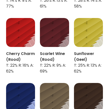
T: 14% R: 9% A:
T: 26% R: 13% A:
T: 28% R: 14% A:
77%
61%
58%
Cherry Charm
Scarlet Wine
Sunflower
(Rood)
(Rood)
(Geel)
T: 22% R: 16% A:
T: 22% R: 9% A:
T: 25% R: 13% A:
62%
69%
62%