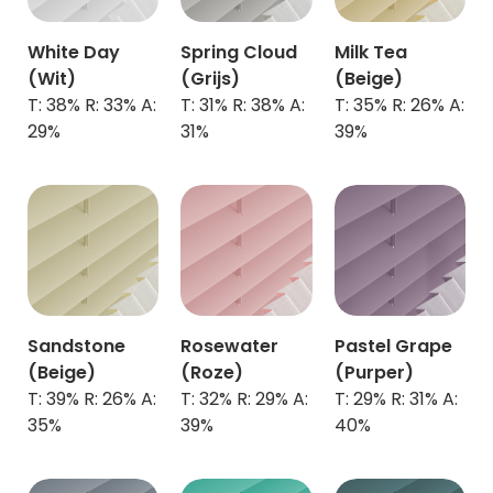
White Day
Spring Cloud
Milk Tea
(Wit)
(Grijs)
(Beige)
T: 38% R: 33% A:
T: 31% R: 38% A:
T: 35% R: 26% A:
29%
31%
39%
Sandstone
Rosewater
Pastel Grape
(Beige)
(Roze)
(Purper)
T: 39% R: 26% A:
T: 32% R: 29% A:
T: 29% R: 31% A:
35%
39%
40%