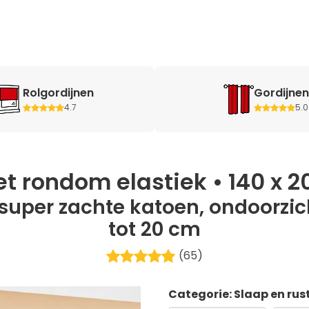
Rolgordijnen
Gordijnen
4.7
5.0
t rondom elastiek • 140 x 
super zachte katoen, ondoorzich
tot 20 cm
(65)
Categorie: Slaap en rus