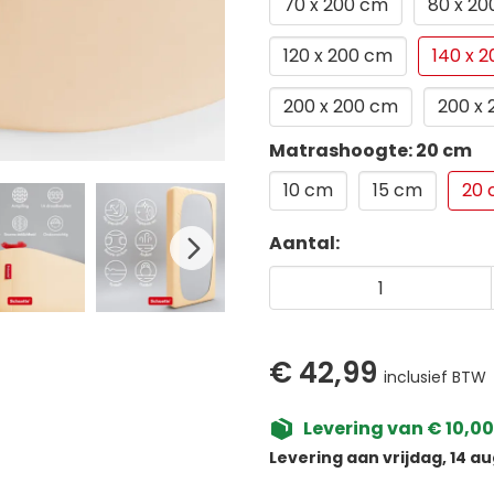
70 x 200 cm
80 x 2
120 x 200 cm
140 x 
200 x 200 cm
200 x
Matrashoogte: 20 cm
10 cm
15 cm
20
Aantal:
€ 42,99
inclusief BTW
Levering van € 10,00
Levering aan vrijdag, 14 au