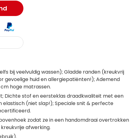
nd
elfs bij veelvuldig wassen); Gladde randen (kreukvrij
oor gevoelige huid en allergiepatiënten!); Ademend
20 cm hoge matrassen.
t; Dichte stof en eersteklas draadkwaliteit met een
astisch (niet slap!); Speciale snit & perfecte
certificeerd.
terbovenhoek zodat ze in een handomdraai overtrokken
kreukvrije afwerking.
bruik).