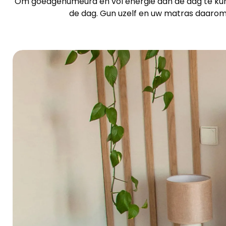
Om goedgehumeurd en vol energie aan de dag te kunn
de dag. Gun uzelf en uw matras daaro