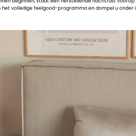
en beginnen, staat een herstellende nachtrust voorop. W
m het volledige feelgood-programma en dompel u onder i