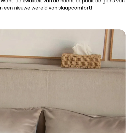
ant: de kwaliteit van de nacht bepaalt de glans van
n een nieuwe wereld van slaapcomfort!