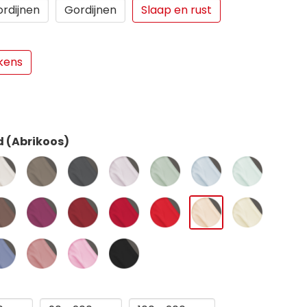
ordijnen
Gordijnen
Slaap en rust
kens
d (Abrikoos)