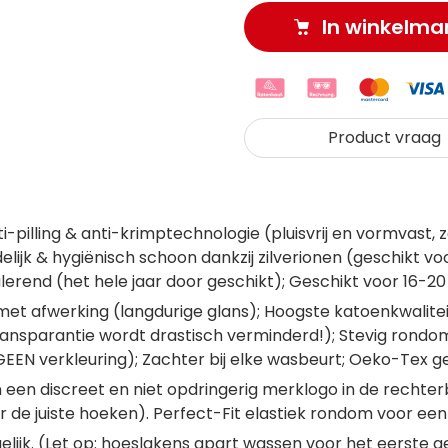
In winkelma
Product vraag
-pilling & anti-krimptechnologie (pluisvrij en vormvast, z
elijk & hygiënisch schoon dankzij zilverionen (geschikt v
lerend (het hele jaar door geschikt); Geschikt voor 16-
met afwerking (langdurige glans); Hoogste katoenkwalitei
sparantie wordt drastisch verminderd!); Stevig rondom el
EEN verkleuring); Zachter bij elke wasbeurt; Oeko-Tex ge
n een discreet en niet opdringerig merklogo in de rech
e juiste hoeken). Perfect-Fit elastiek rondom voor een 
ijk. (Let op: hoeslakens apart wassen voor het eerste ge