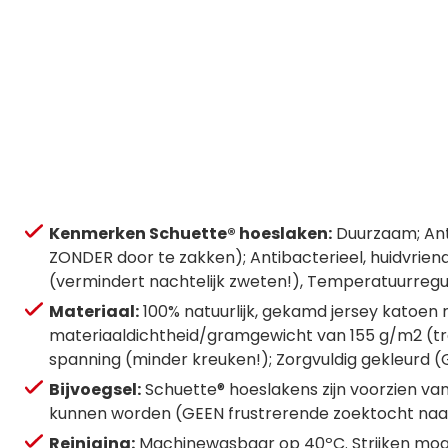
Kenmerken Schuette® hoeslaken:
Duurzaam; Anti
ZONDER door te zakken); Antibacterieel, huidvriend
(vermindert nachtelijk zweten!), Temperatuurregu
Materiaal:
100% natuurlijk, gekamd jersey katoen 
materiaaldichtheid/gramgewicht van 155 g/m2 (tran
spanning (minder kreuken!); Zorgvuldig gekleurd (G
Bijvoegsel:
Schuette® hoeslakens zijn voorzien va
kunnen worden (GEEN frustrerende zoektocht naar d
Reiniging:
Machinewasbaar op 40ºC. Strijken mogel