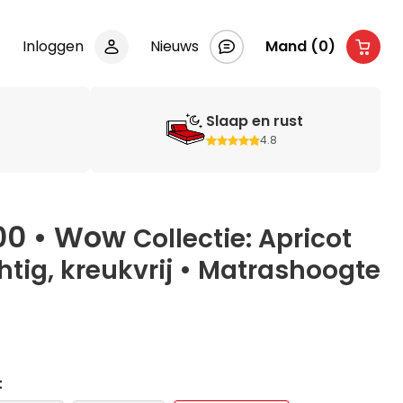
Inloggen
Nieuws
Mand (0)
Slaap en rust
4.8
200 • Wow
Collectie: Apricot
tig, kreukvrij • Matrashoogte
t