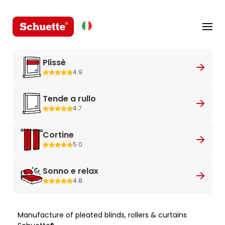
Plissè
4.9
Tende a rullo
4.7
Cortine
5.0
Sonno e relax
4.8
Manufacture of pleated blinds, rollers & curtains